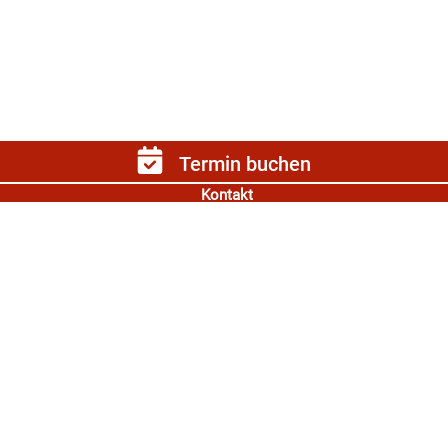
Termin buchen
Kontakt
Kanzlei Gerold & Partner
Nenndorfer Str. 51
30952 Ronnenberg
0511 - 260 969 00
info@kanzlei-gerold.de
Öffnungszeiten