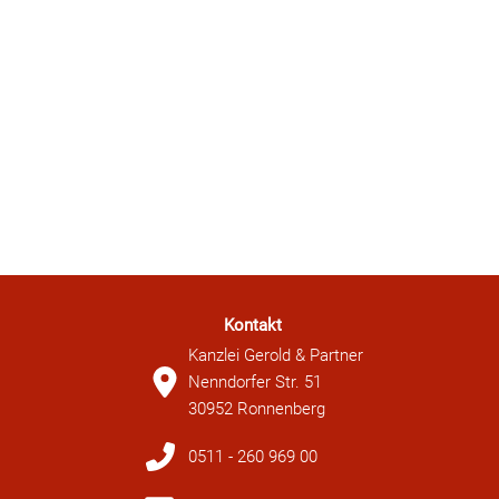
Kontakt
Kanzlei Gerold & Partner
Nenndorfer Str. 51
30952 Ronnenberg
0511 - 260 969 00